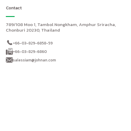
Contact
789/108 Moo 1, Tambol Nongkham, Amphur Sriracha,
Chonburi 20230, Thailand
+66-03-829-6858-59
+66-03-829-6860
salessiam@johnan.com